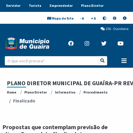
Servidor
Turista
Emprendedor
Plano Diretor
Mapa do Site
- A
+ A
156 - Ouvidoria
PLANO DIRETOR MUNICIPAL DE GUAÍRA-PR REVIS
Home
Plano Diretor
Informativo
Procedimento
Finalizado
Propostas que contemplam previsão de