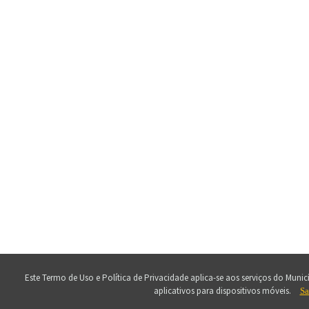
Este Termo de Uso e Política de Privacidade aplica-se aos serviços do Municí
aplicativos para dispositivos móveis.
Sa