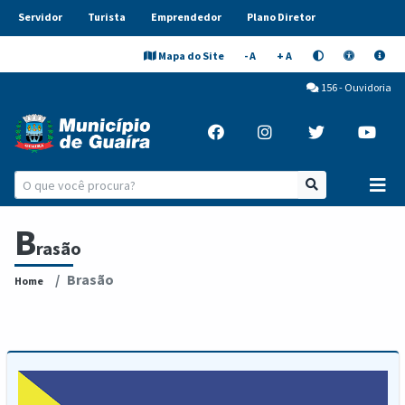
Servidor
Turista
Emprendedor
Plano Diretor
Mapa do Site
- A
+ A
156 - Ouvidoria
B
rasão
Brasão
Home