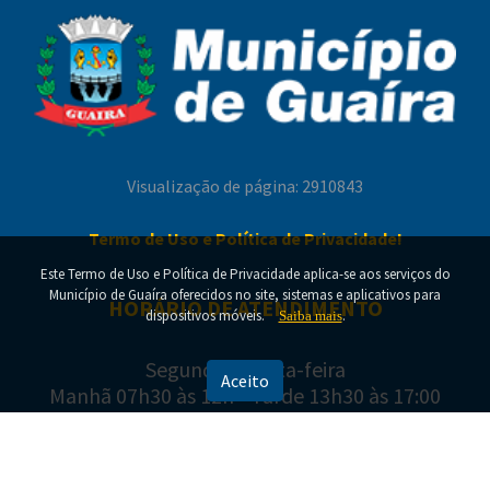
Visualização de página: 2910843
Termo de Uso e Política de Privacidade!
Este Termo de Uso e Política de Privacidade aplica-se aos serviços do
Município de Guaíra oferecidos no site, sistemas e aplicativos para
HORÁRIO DE ATENDIMENTO
dispositivos móveis.
.
Saiba mais
Segunda a Sexta-feira
Aceito
Manhã 07h30 às 12h - Tarde 13h30 às 17:00
ENDEREÇO E CONTATO