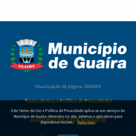
Treinamento orienta produtores e profissionais
Guaíra encerra participação no Campeonato
sobre o combate às formigas cortadeiras
Paranaense de Futsal Sub-11 após campanha
decidida nos detalhes
Visualização de página: 2906669
Termo de Uso e Política de Privacidade!
Este Termo de Uso e Política de Privacidade aplica-se aos serviços do
Município de Guaíra oferecidos no site, sistemas e aplicativos para
HORÁRIO DE ATENDIMENTO
Beneficiários do Bolsa Família e do BPC devem
dispositivos móveis.
.
Saiba mais
regularizar identificação biométrica para
garantir continuidade dos benefícios