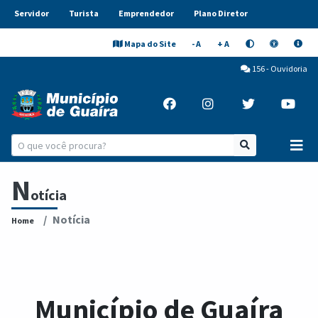
Servidor
Turista
Emprendedor
Plano Diretor
Mapa do Site
- A
+ A
156 - Ouvidoria
N
otícia
Notícia
Home
Município de Guaíra