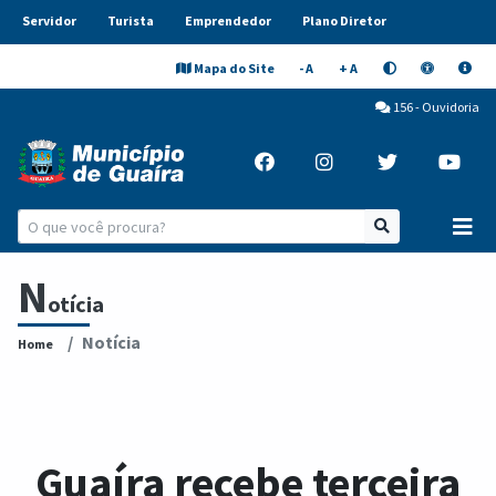
Servidor
Turista
Emprendedor
Plano Diretor
Mapa do Site
- A
+ A
156 - Ouvidoria
N
otícia
Notícia
Home
Guaíra recebe terceira