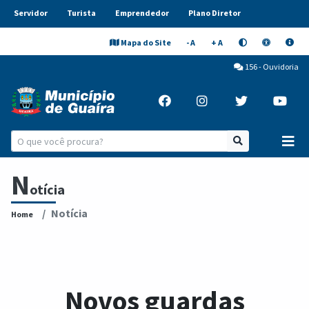
Servidor
Turista
Emprendedor
Plano Diretor
Mapa do Site
- A
+ A
156 - Ouvidoria
N
otícia
Notícia
Home
Novos guardas