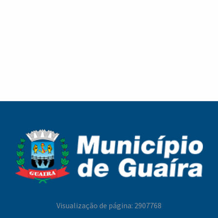
Cronograma de Recolha de Entulho para a
Melhor Idade celebra o Dia dos Pais com
semana de 10 a 13 de agosto
confraternização, cultura e fortalecimento de
vínculos em Guaíra
Melhor Idade celebra o Dia dos Pais com
Campanha Nacional de Multivacinação reforça a
confraternização, cultura e fortalecimento de
importância da atualização da carteira de
vínculos em Guaíra
vacinação em Guaíra
Visualização de página: 2907768