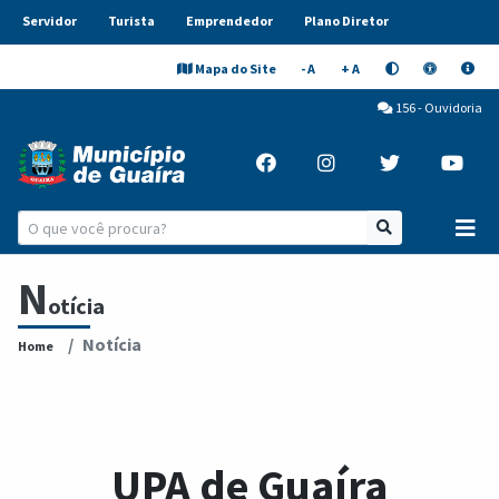
Servidor
Turista
Emprendedor
Plano Diretor
Mapa do Site
- A
+ A
156 - Ouvidoria
N
otícia
Notícia
Home
UPA de Guaíra