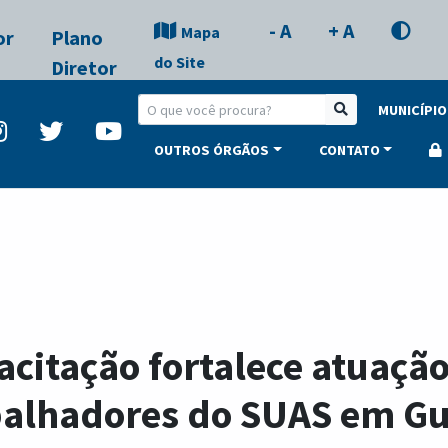
- A
+ A
Mapa
or
Plano
do Site
Diretor
MUNICÍPIO
OUTROS ÓRGÃOS
CONTATO
citação fortalece atuaçã
balhadores do SUAS em Gu