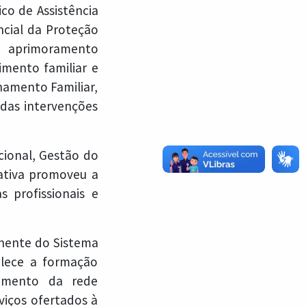
co de Assistência
ncial da Proteção
o aprimoramento
imento familiar e
amento Familiar,
 das intervenções
cional, Gestão do
iativa promoveu a
s profissionais e
anente do Sistema
elece a formação
cimento da rede
viços ofertados à