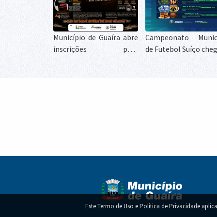
Município de Guaíra abre
Campeonato Munic
inscrições para
de Futebol Suíço cheg
expositores do 2º
finais e define camp
Encontro de Carros
neste sábado em Guaí
Antigos
Homenagem em
comemoração ao Dia dos
Pais e valoriza servidores
e cooperados
Este Termo de Uso e Política de Privacidade aplica