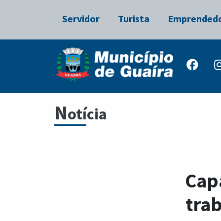
Servidor
Turista
Emprended
N
otícia
Capa
tra