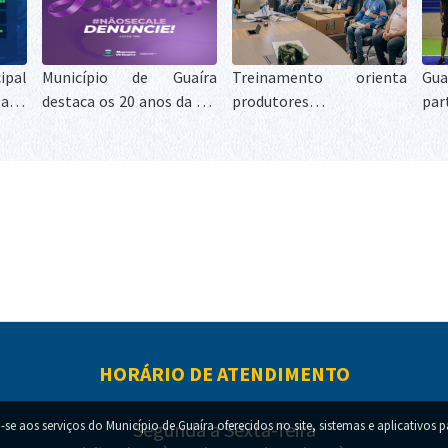
ipal
Município de Guaíra
Treinamento orienta
Gu
a às
destaca os 20 anos da Lei
produtores e
pa
eões
Maria da Penha durante o
profissionais sobre o
Cam
ra
Agosto Lilás
combate às formigas
de 
cortadeiras
cam
det
HORÁRIO DE ATENDIMENTO
-se aos serviços do Município de Guaíra oferecidos no site, sistemas e aplicativos 
Segunda a Sexta-feira