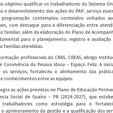
o objetivo qualificar os trabalhadores do Sistema Úni
ra o desenvolvimento das ações do PAIF, serviço esse
 A programação contemplou conteúdos voltados a
pes, com destaque para a diferenciação entre atend
familiar, além da elaboração do Plano de Acompanh
amental para o planejamento, registro e avaliação
às famílias atendidas.
formação profissionais do CRAS, CREAS, Abrigo Institu
 Convivência da Pessoa Idosa – Espaço Feliz. A inic
 os serviços, fortaleceu o alinhamento das prática
de conhecimentos entre as equipes.
tegra as ações previstas no Plano de Educação Perm
ência Social de Guaíra – PR (2024-2027), que estab
 trabalhadores como estratégia para o fortale
l, o aprimoramento da gestão e a qualificação dos ser