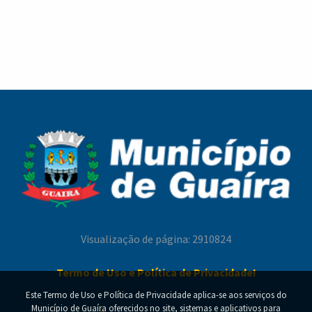
vínculos em Guaíra
Melhor Idade celebra o Dia dos Pais com
Campanha Nacional de Multivacinação reforça a
confraternização, cultura e fortalecimento de
importância da atualização da carteira de
vínculos em Guaíra
vacinação em Guaíra
Visualização de página: 2910824
Termo de Uso e Política de Privacidade!
Este Termo de Uso e Política de Privacidade aplica-se aos serviços do
Município de Guaíra oferecidos no site, sistemas e aplicativos para