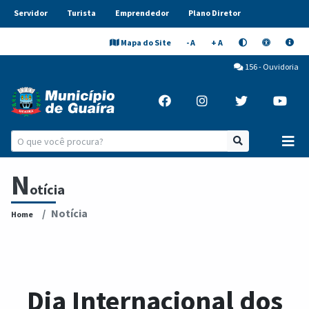
Servidor
Turista
Emprendedor
Plano Diretor
Mapa do Site
- A
+ A
156 - Ouvidoria
N
otícia
Notícia
Home
Dia Internacional dos