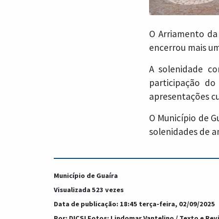
O Arriamento da 
encerrou mais um
A solenidade co
participação d
apresentações cu
O Município de G
solenidades de 
Município de Guaíra
Visualizada 523 vezes
Data de publicação: 18:45 terça-feira, 02/09/2025
Por: DICSI Fotos: Lindomar Vantelino / Texto e Rev