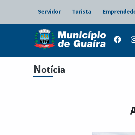
Servidor
Turista
Emprended
N
otícia