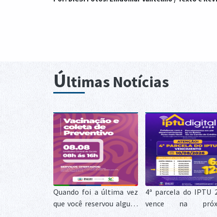
Ú
ltimas Notícias
Quando foi a última vez
4ª parcela do IPTU 
que você reservou alguns
vence na próx
minutos para cuidar da
segunda-feira, 1