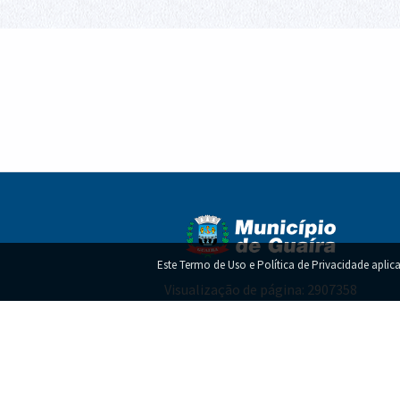
sua saúde?
agosto
Diretoria de Limpeza
Pública conclui mais uma
etapa da recolha de
entulhos em Guaíra
Este Termo de Uso e Política de Privacidade aplica
Visualização de página: 2907358
Termo de Uso e Política de Privacidade!
Copy