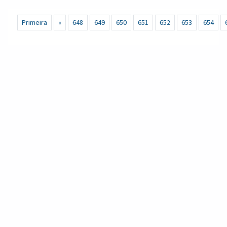
Para mais informações ou para adquirir seu ingresso, entre em
Primeira
«
648
649
650
651
652
653
654
contato com o número (44) 99175–7685.