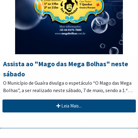
Assista ao "Mago das Mega Bolhas" neste
sábado
O Município de Guaíra divulga o espetáculo “O Mago das Mega
Bolhas”, a ser realizado neste sábado, 7 de maio, sendo a 1.ª
sessão às 19h, e a 2.ª sessão às 21h, no Cine Teatro Sete
Quedas.
Leia Mais...
Este espetáculo é realizado pelo artista guairense Marcelo de
Lima, em uma das diversas ações em prol da arte e cultura.