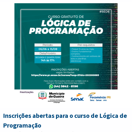
seguir a programação completa:
Turma 3 (tarde) — 13h30m às 14h30m;
Turma 4 (tarde) — 14h30m às 15h30m.
“Este é mais um dos grandes projetos esportivos gratuitos
oferecidos à população guairense. Para se inscrever, basta
comparecer na Diretoria de Esportes, anexo ao Ginásio de
Esportes Professor Robinson Reis, ou entrar em contato com
o número (44) 3642–1065, que também é WhatsApp”, enfatiza
o secretário de Turismo, Esporte e Cultura, Marcelo Ronnie.
Inscrições abertas para o curso de Lógica de
Programação