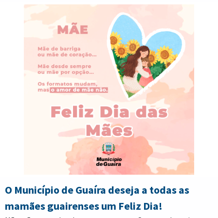
Idade, o principal afetado pelos reflexos do covid-19.
Convidamos todos os idosos a participarem das aulas gratuitas
de zumba, com extensão também na Vila Eletrosul, para
facilitar o deslocamento dos cidadãos residentes na localidade
mais distante da cidade”, destacou Keila Marta
O Município de Guaíra deseja a todas as
mamães guairenses um Feliz Dia!