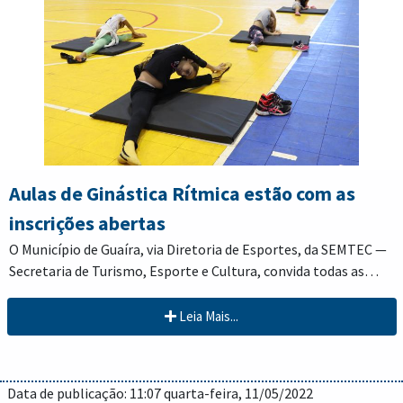
Aulas de Ginástica Rítmica estão com as
inscrições abertas
O Município de Guaíra, via Diretoria de Esportes, da SEMTEC —
Secretaria de Turismo, Esporte e Cultura, convida todas as
crianças e adolescentes entre 06 a 17 anos, a participar das
As aulas ocorrem no Ginásio de Esportes Professor Robinson
aulas gratuitas de GINÁSTICA RÍTMICA categoria feminino.
Leia Mais...
Reis, todas as quartas e sextas-feiras. As crianças e
adolescentes são divididos em 4 turmas, sendo as turmas n.º 1
Turma 1 (manhã) — 10h às 11h;
e 3 destinadas às crianças entre 06 e 10 anos, e as turmas n.º 2 e
Data de publicação: 11:07 quarta-feira, 11/05/2022
4 destinadas às adolescentes entre 11 e 17 anos. Confira a
Turma 2 (manhã) — 11h às 11h50m;