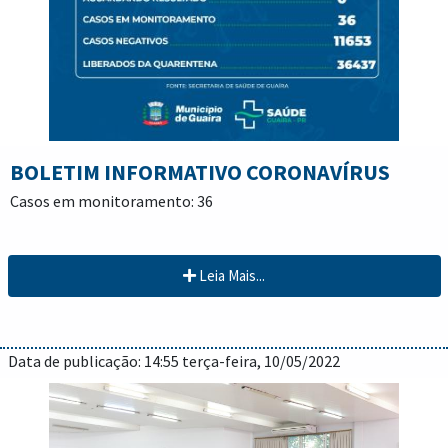
área pode ser o diferencial no currículo que irá permitir a
contratação”, destacou o vereador licenciado e secretário da
pasta, Adriano Richter.
BOLETIM INFORMATIVO CORONAVÍRUS
Casos em monitoramento: 36
Liberados da quarentena: 36437
Leia Mais...
Aguardando resultado: 0
Casos negativos: 11653
Data de publicação: 14:55 terça-feira, 10/05/2022
Casos confirmados: 7383
Casos ativos: 20
Casos recuperados: 7248