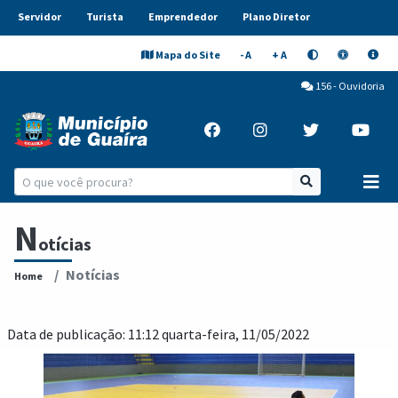
Servidor
Turista
Emprendedor
Plano Diretor
Mapa do Site
- A
+ A
156 - Ouvidoria
N
otícias
Notícias
Home
Data de publicação: 11:12 quarta-feira, 11/05/2022