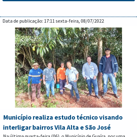
comerciais, industriais, entre outras.
Em Guaíra, o contato junto a Fomento Paraná é realizado por
meio do Banco do Empreendedor, da SEDE — Secretaria de
Data de publicação: 17:11 sexta-feira, 08/07/2022
Desenvolvimento Econômico e Emprego.
A mesa diretiva da Fomento Paraná passa por diversas cidades
paranaenses divulgando os novos serviços, e Guaíra foi um dos
municípios contemplados com a rota de viagens.
Além da divulgação dos novos produtos, como o Banco Rural
previsto para 2023, a instituição acompanhou o andamento
dos serviços celebrados junto aos empresários guairenses.
Ainda, divulgou a oportunidade dos prefeitos também
contratarem financiamentos aos municípios, com o intuito de
custear obras de infraestrutura e mobilidade urbana, como
pavimentação de vias e construção de praças, projetos de
engenharia e de eficiência energética, construção de escolas,
postos de saúde, ginásios esportivos, entre outros.
Município realiza estudo técnico visando
interligar bairros Vila Alta e São José
Na última quarta-feira (06), o Município de Guaíra, por uma