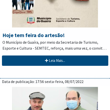
Hoje tem feira do artesão!
O Município de Guaíra, por meio da Secretaria de Turismo,
Esporte e Cultura - SEMTEC, reforça, mais uma vez, o convite
para toda população guairense.
Compareça na Praça Duque de Caxias, das 16h às 21h. Haverá
Leia Mais...
também o show do Pagod'Sacod, às 19h.
Venha prestigiar o artesanato gauirense!
Data de publicação: 17:56 sexta-feira, 08/07/2022