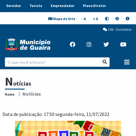
Servidor
Turista
Emprendedor
Plano Diretor
Mapa do Site
- A
+ A
156 - Ouvidoria
N
otícias
Notícias
Home
Data de publicação: 17:50 segunda-feira, 11/07/2022