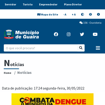
Servidor
Turista
Emprendedor
Plano Diretor
Mapa do Site
- A
+ A
156 - Ouvidoria
N
otícias
Notícias
Home
Data de publicação: 17:24 segunda-feira, 30/05/2022