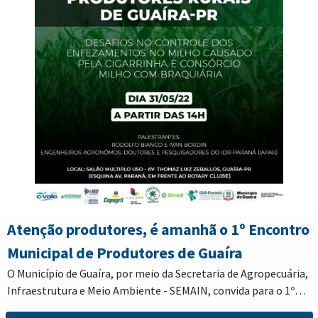
Confira o edital na íntegra em anexo.
Luther King, nº 60 — Centro.
Atenção produtores, é amanhã o 1º Encontro
Municipal de Produtores de Guaíra
O Município de Guaíra, por meio da Secretaria de Agropecuária,
Infraestrutura e Meio Ambiente - SEMAIN, convida para o 1º
Encontro Municipal de Produtores de Guaíra.