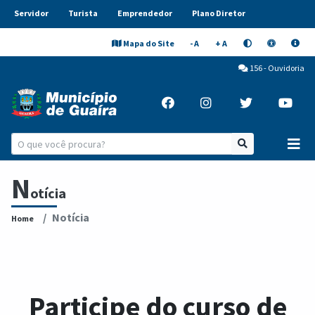
Servidor
Turista
Emprendedor
Plano Diretor
Mapa do Site
- A
+ A
156 - Ouvidoria
N
otícia
Notícia
Home
Participe do curso de