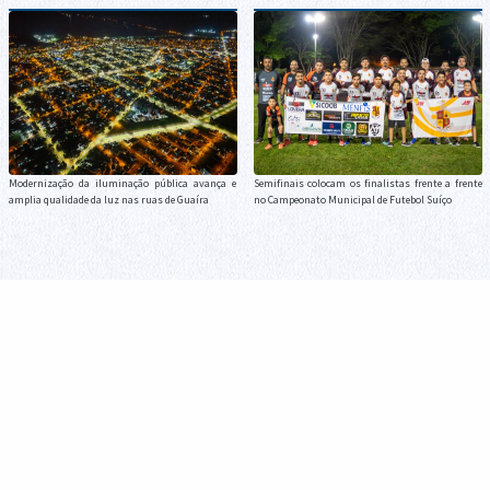
Modernização da iluminação pública avança e
Semifinais colocam os finalistas frente a frente
amplia qualidade da luz nas ruas de Guaíra
no Campeonato Municipal de Futebol Suíço
Guarda Municipal divulga balanço das ações
O Município de Guaíra manifesta profundo pesar
realizadas durante o mês de julho
pelo falecimento de Vera Maria Fernandes Cassol,
ocorrido nesta quarta-feira, 5 de agosto, aos 76