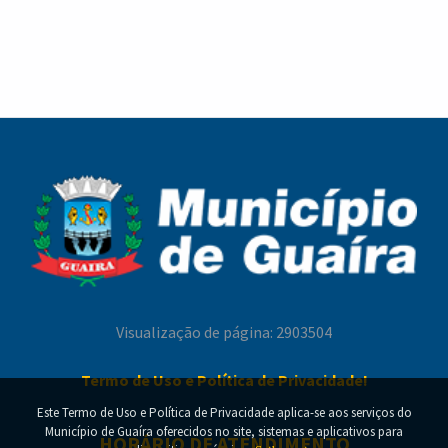
anos.
Agosto Dourado começa com encontro do Grupo
CRAS em Ação passa a atender em novo local na
de Gestantes na USF Jardim Zeballos
Vila Eletrosul
Visualização de página: 2903504
Termo de Uso e Política de Privacidade!
Este Termo de Uso e Política de Privacidade aplica-se aos serviços do
Município de Guaíra oferecidos no site, sistemas e aplicativos para
HORÁRIO DE ATENDIMENTO
Município de Guaíra realiza posse de nova