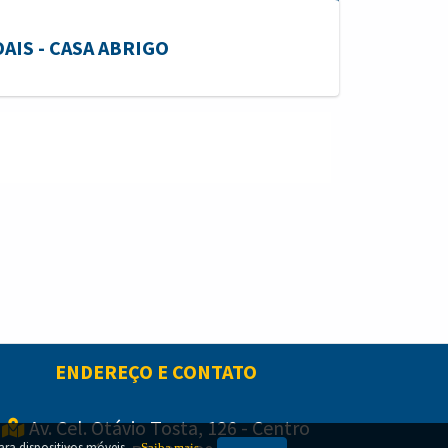
AIS - CASA ABRIGO
ENDEREÇO E CONTATO
Av. Cel. Otávio Tosta, 126 - Centro
para dispositivos móveis.
.
Saiba mais