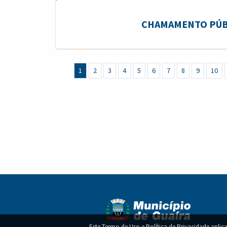
CHAMAMENTO PÚBLI
1
2
3
4
5
6
7
8
9
10
Este Termo de Uso e Política de Privacidade aplica