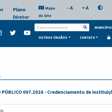
- A
+ A
Mapa
or
Plano
do Site
Diretor
MUNICÍPIO
OUTROS ÓRGÃOS
CONTATO
6
BLICO 007.2026 - Credenciamento de instituiçõ
26