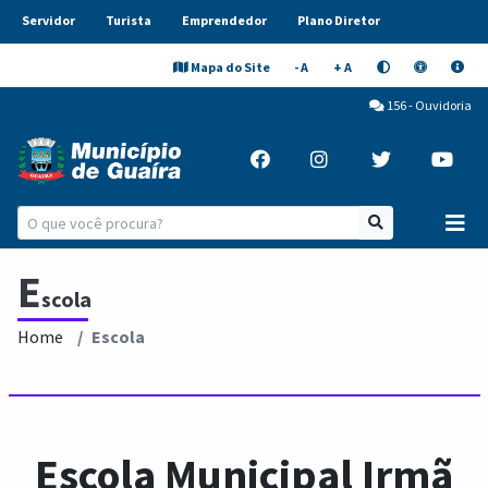
Servidor
Turista
Emprendedor
Plano Diretor
Mapa do Site
- A
+ A
156 - Ouvidoria
E
scola
Home
Escola
Escola Municipal Irmã