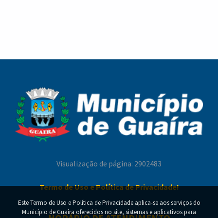
Visualização de página: 2902483
Termo de Uso e Política de Privacidade!
Este Termo de Uso e Política de Privacidade aplica-se aos serviços do
Município de Guaíra oferecidos no site, sistemas e aplicativos para
HORÁRIO DE ATENDIMENTO