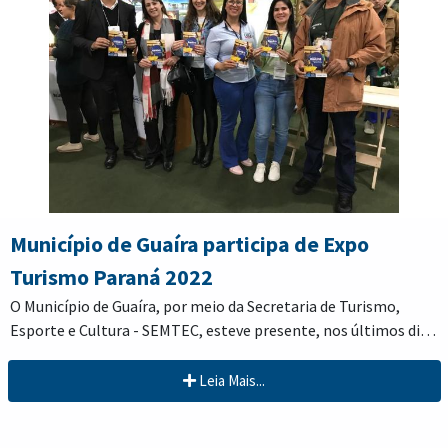
Município de Guaíra participa de Expo
Turismo Paraná 2022
O Município de Guaíra, por meio da Secretaria de Turismo,
Esporte e Cultura - SEMTEC, esteve presente, nos últimos dias
09 e 10, na Expo Turismo Paraná 2022, na cidade de Curitiba.
A expo foi a primeira edição pós, pandemia. Um amplo evento
Leia Mais...
para profissionais atuantes no Turismo como um todo,
contando com Feira de exposições, Mostra das Regiões
Na tarde do dia 09, foi realizado o 1° Seminário Nacional de
Turísticas do Paraná, Capacitações e palestras, onde os