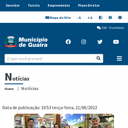
Servidor
Turista
Emprendedor
Plano Diretor
Mapa do Site
- A
+ A
156 - Ouvidoria
N
otícias
Notícias
Home
Data de publicação: 10:53 terça-feira, 21/06/2022