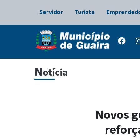
Servidor
Turista
Emprended
N
otícia
Novos g
reforç