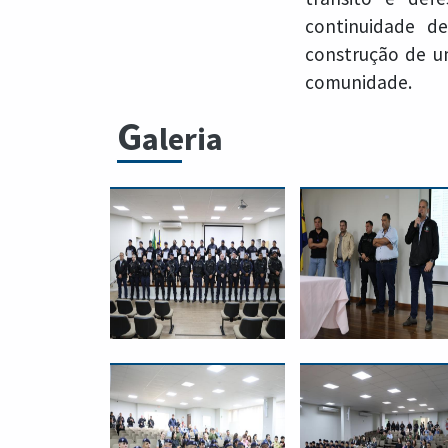
continuidade d
construção de u
comunidade.
G
aleria