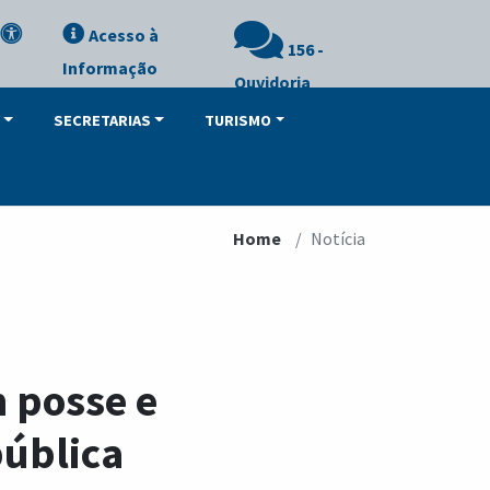
Acesso à
156 -
Informação
Ouvidoria
SECRETARIAS
TURISMO
Home
Notícia
 posse e
pública