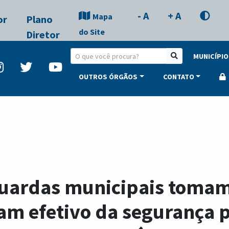
- A
+ A
Mapa
or
Plano
do Site
Diretor
MUNICÍPIO
OUTROS ÓRGÃOS
CONTATO
uardas municipais tomam
am efetivo da segurança 