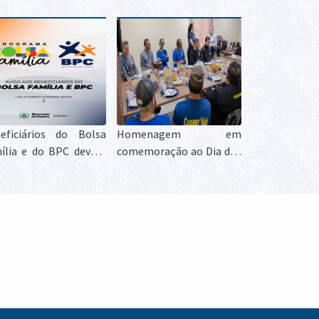
eficiários do Bolsa
Homenagem em
ília e do BPC devem
comemoração ao Dia dos
ularizar identificação
Pais e valoriza servidores
métrica para garantir
e cooperados
ntinuidade dos
efícios