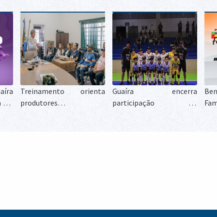
íra
Treinamento orienta
Guaíra encerra
Ben
 Lei
produtores e
participação no
Fam
te o
profissionais sobre o
Campeonato Paranaense
reg
combate às formigas
de Futsal Sub-11 após
bio
cortadeiras
campanha decidida nos
co
detalhes
ben