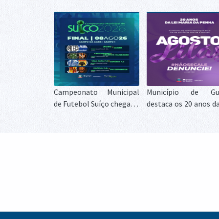
Campeonato Municipal
Município de Gua
de Futebol Suíço chega às
destaca os 20 anos da
finais e define campeões
Maria da Penha duran
neste sábado em Guaíra
Agosto Lilás
Modernização da