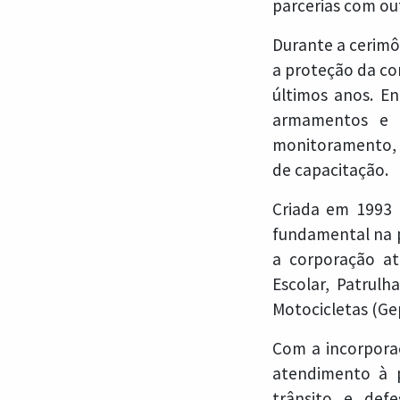
parcerias com out
Durante a cerimô
a proteção da co
últimos anos. En
armamentos e e
monitoramento, 
de capacitação.
Criada em 1993 
fundamental na p
a corporação at
Escolar, Patrul
Motocicletas (Ge
Com a incorpora
atendimento à p
trânsito e def