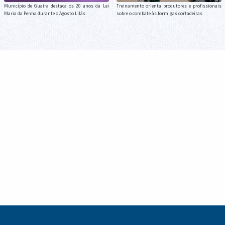
Município de Guaíra destaca os 20 anos da Lei
Treinamento orienta produtores e profissionais
Maria da Penha durante o Agosto Lilás
sobre o combate às formigas cortadeiras
Guaíra encerra participação no Campeonato
Beneficiários do Bolsa Família e do BPC devem
Paranaense de Futsal Sub-11 após campanha
regularizar identificação biométrica para
decidida nos detalhes
garantir continuidade dos benefícios