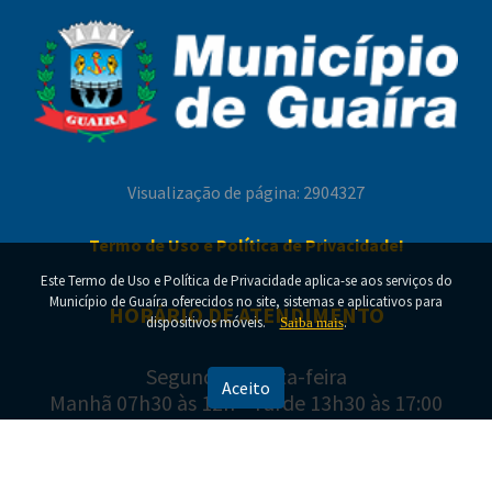
Homenagem em comemoração ao Dia dos Pais e
Modernização da iluminação pública avança e
valoriza servidores e cooperados
amplia qualidade da luz nas ruas de Guaíra
Visualização de página: 2904327
Termo de Uso e Política de Privacidade!
Este Termo de Uso e Política de Privacidade aplica-se aos serviços do
Município de Guaíra oferecidos no site, sistemas e aplicativos para
HORÁRIO DE ATENDIMENTO
Semifinais colocam os finalistas frente a frente
dispositivos móveis.
.
Saiba mais
no Campeonato Municipal de Futebol Suíço
Segunda a Sexta-feira
Aceito
Manhã 07h30 às 12h - Tarde 13h30 às 17:00
ENDEREÇO E CONTATO