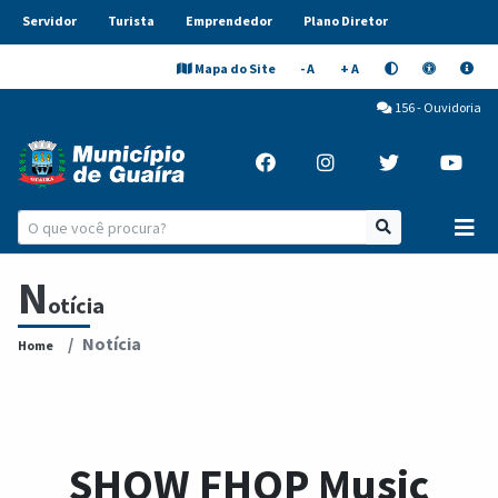
Servidor
Turista
Emprendedor
Plano Diretor
Mapa do Site
- A
+ A
156 - Ouvidoria
N
otícia
Notícia
Home
SHOW FHOP Music