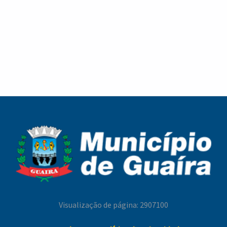
Cronograma de Recolha de Entulho para a
Melhor Idade celebra o Dia dos Pais com
semana de 10 a 13 de agosto
confraternização, cultura e fortalecimento de
vínculos em Guaíra
Melhor Idade celebra o Dia dos Pais com
Campanha Nacional de Multivacinação reforça a
confraternização, cultura e fortalecimento de
importância da atualização da carteira de
vínculos em Guaíra
vacinação em Guaíra
Visualização de página: 2907100