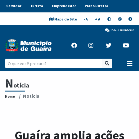
Servidor
Turista
Emprendedor
Plano Diretor
Mapa do Site
- A
+ A
156 - Ouvidoria
N
otícia
Notícia
Home
Guaíra amplia ações